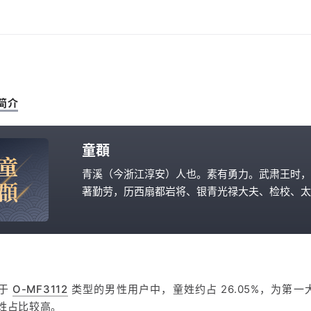
简介
童頵
童
青溪（今浙江淳安）人也。素有勇力。武肃王时，
頵
著勤劳，历西扇都岩将、银青光禄大夫、检校、太
宾客，兼监察御史、上柱国。卒，葬青溪仁寿乡。
属于
O-MF3112
类型的男性用户中，童姓约占 26.05%，为第
姓占比较高。