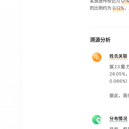
家族遗传标记为
O-
的比例约为
0.12%
，
溯源分析
姓氏关联
据23
26.0
0.066
据此，我
分布情况