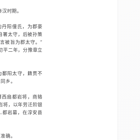
秦汉时期。
的丹阳僮氏，为郡豪
自署太守，后被孙策
言被旨为郡太守。”
初平二年，分豫章立
为鄱阳太守，籍贯不
氏同乡。
拜西扇都岩将，商辂
岩将，以年劳迁阶银
…都岩墓，在淳安县
细准确。