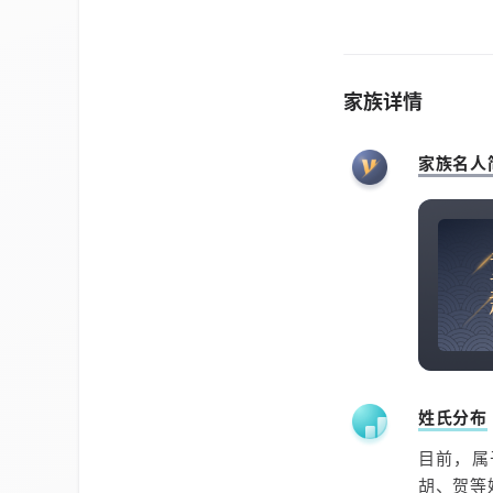
家族详情
家族名人
姓氏分布
目前，
胡、贺等