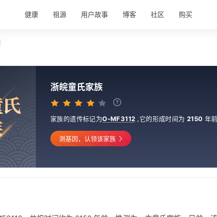
健康
祖源
用户故事
博客
社区
购买
情
浙皖童氏家族
童
氏
家族的遗传标记为
O-MF3112
,
它的形成时间为
2150
年
族
测基因，认领该家族