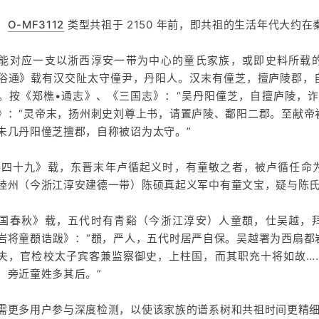
，
O-MF3112
类型共祖于 2150 年前，即共祖的生活年代大约在
能对应一支以浙西淳安一带为中心的童氏家族，或即史料所载
俗通》载有汉交阯太守僮尹，丹阳人。汉末有僮芝，擅庐陵郡，
。按《郑樵•通志》、《三国志》：“吴丹阳僮芝，自擅庐陵，诈
》：“灵帝末，扬州刺史刘尊上书，请置庐陵、鄱阳二郡。至献帝
未几丹阳僮芝擅郡，自称被诏为太守。”
卷四十九》载，东晋末年卢循起义时，有童敏之者，被卢循任命
睦州（今浙江淳安建德一带）陈硕真起义军中有童文宝，疑与陈
国春秋》载，五代时有青谿（今浙江淳安）人童頵，仕吴越，
岩将童頵诰跋》：“頵，严人，五代时居严自保。吴越署为西扇都
夫，官检校太子宾客兼监察御史，上柱国，而其职充十将如故…
，旁近童姓多其后。”
需更多用户参与深度检测，以使该家族的谱系树和共祖时间更精