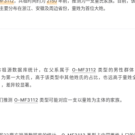
MF3112
，共祖时间约为
2150
年前，推测为一支童氏家族。目前，该
主要分布在浙江、安徽及周边省份，童姓为首位大姓。
魔方祖源数据库统计，在父系属于
O-MF3112
类型的男性群体
5%，为第一大姓氏，高于该类型中其他姓氏的占比，也远高于童姓
%），差异较显著。
们推测
O-MF3112
类型可能对应一支以童姓为主体的家族。