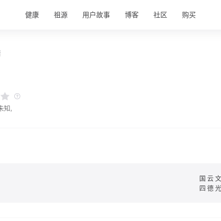
健康
祖源
用户故事
博客
社区
购买
情
氏
未知,
国云
四德