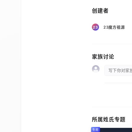
创建者
23魔方祖源
23
家族讨论
写下你对家族
所属姓氏专题
专题