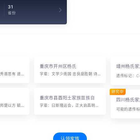
4
31
省份
重庆市开州区杨氏
靖州杨氏家
字辈：再正通光昌 胜秀首思有 道知本元学 以梦义为汝 治永存祖德 富家传
字辈：文学少南国 忠良座胜朝 诗书传家远
遗传标记：C-
研究中
重庆市县酉阳土家族苗族自治
四川杨氏家
县毛坝乡杨氏
字辈：恩义永世大 正邦楚以方 毓日宣春泰 和顺良照祥 祖德韩慈信 辞功自兴昌 传家为孝友 炳国在文章
字辈：曰斯隆运会，正大启昌明，自有兴朝彦，贤才继仕生。
可能的遗传标记
认领家族