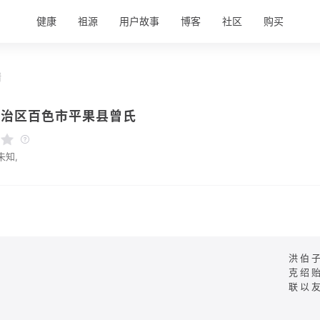
健康
祖源
用户故事
博客
社区
购买
情
自治区百色市平果县曾氏
未知,
洪伯
克绍
联以