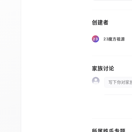
创建者
23魔方祖源
23
家族讨论
写下你对家族
所属姓氏专题