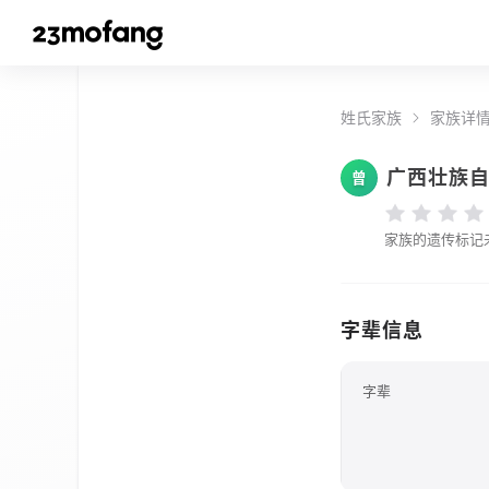
姓氏家族
家族详
广西壮族
曾
家族的遗传标记
字辈信息
字辈