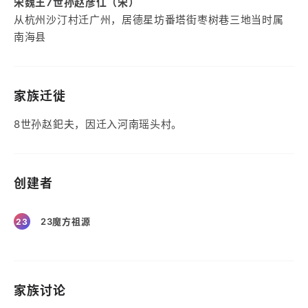
宋魏王7世孙赵彦仜（宋）
从杭州沙汀村迁广州，居德星坊番塔街枣树巷三地当时属
南海县
家族迁徙
8世孙赵釲夫，因迁入河南瑶头村。
创建者
23魔方祖源
23
家族讨论