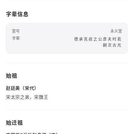
字辈信息
堂号
永义堂
字辈
德承克叔之公彦夫时若
嗣次古光
始祖
赵廷美（宋代）
宋太宗之弟，宋魏王
始迁祖