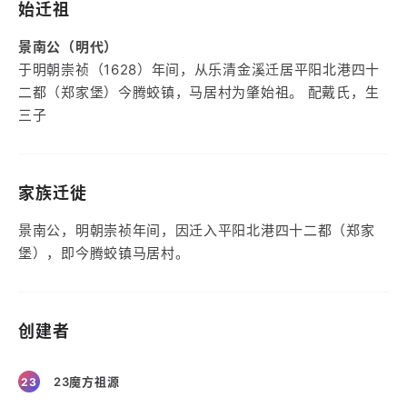
始迁祖
景南公（明代）
于明朝崇祯（1628）年间，从乐清金溪迁居平阳北港四十
二都（郑家堡）今腾蛟镇，马居村为肇始祖。 配戴氏，生
三子
家族迁徙
景南公，明朝崇祯年间，因迁入平阳北港四十二都（郑家
堡），即今腾蛟镇马居村。
创建者
23魔方祖源
23