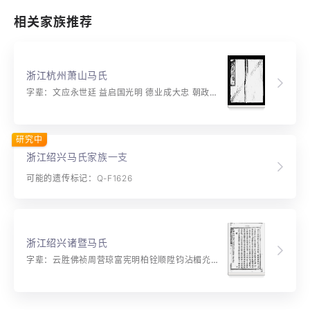
相关家族推荐
浙江杭州萧山马氏
字辈：文应永世廷 益启国光明 德业成大忠 朝政赖辅佑
研究中
浙江绍兴马氏家族一支
可能的遗传标记：Q-F1626
浙江绍兴诸暨马氏
字辈：云胜佛祯周营琼富宪明柏铨顺陞钧沾楣灮培锦涵楙熙基锡溥植煜坚铭洪楷煊坦镒渊棣炜坊钦