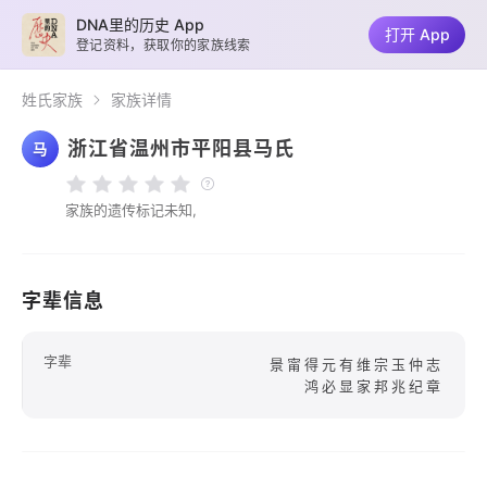
DNA里的历史 App
打开 App
登记资料，获取你的家族线索
姓氏家族
家族详情
浙江省温州市平阳县马氏
马
家族的遗传标记未知,
字辈信息
字辈
景甯得元有维宗玉仲志
鸿必显家邦兆纪章