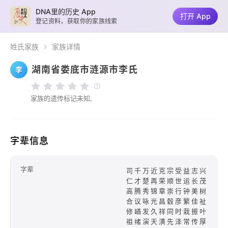
DNA里的历史 App
打开 App
登记资料，获取你的家族线索
姓氏家族
家族详情
湖南省娄底市涟源市李氏
李
家族的遗传标记未知,
字辈信息
字辈
司千万近克宗受益志兴
仁才楚再荣顺世运长茂
高腾秀锦章崇行钟美树
合议咏光昌毂彦繁佳祉
修崷发久祥同时栽振叶
祖绪演天潢先泽常传厚