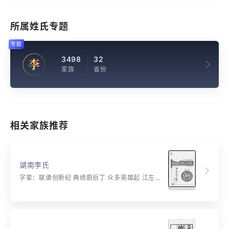
所属姓氏专题
专题
3498
32
李
家族
省份
相关家族推荐
湖南李氏
字辈：联谱创新纪 典绩蔚后丁 众多英雄起 江左浩气腾 宝树花怒放 桃李四时春 博学彰教益 举步向前奔 门恭仰北斗 豪杰齐昆仑 卓立超群品 功高业更勤 极目望遥路 鼎程共峥嵘 乘风战巨浪 奋发勇攀登