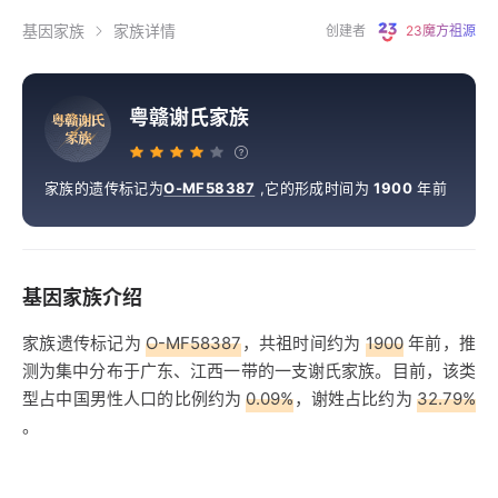
基因家族
家族详情
创建者
23魔方祖源
粤赣谢氏家族
粤
赣
谢
氏
家
族
家族的遗传标记为
O-MF58387
,
它的形成时间为
1900
年前
基因家族介绍
家族遗传标记为
O-MF58387
，共祖时间约为
1900
年前，推
测为集中分布于广东、江西一带的一支谢氏家族。目前，该类
型占中国男性人口的比例约为
0.09%
，谢姓占比约为
32.79%
。