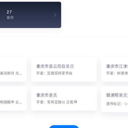
27
省份
重庆市县云阳县吴氏
重庆市江津
字辈：白在宗廷国 玉美兆明月 光昌朝盛世 永绍先祖泽
字辈：定国安邦家学启
重庆市吴氏
赣湘鄂吴氏
字辈：郎法义侍诏 九明国翰甲 云海学正启 光大应祖世 德志家万广 孝道永天新 俊杰人增瑞 珍珠时灿祥 恒升延寿考 岱岳萃书香 政教周文盛 经纶夏禹彰 东南斯际美 三让兆其昌 温良恭本善 信敏惠崇宽
字辈：安邦定国以 正乾坤
遗传标记：O-