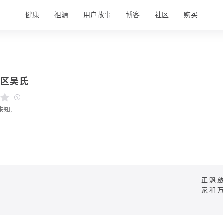
健康
祖源
用户故事
博客
社区
购买
情
川区吴氏
未知,
正魁
家和