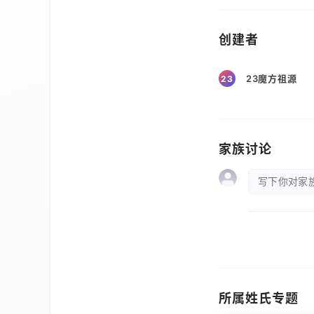
创建者
23魔方祖源
23
家族讨论
写下你对家族
所属姓氏专题