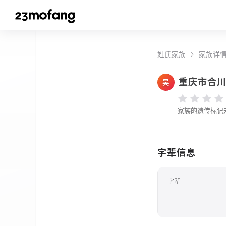
姓氏家族
家族详
重庆市合
吴
家族的遗传标记
字辈信息
字辈