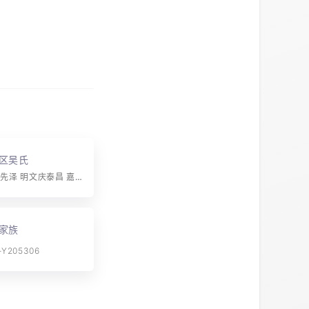
区吴氏
字辈：树德承先泽 明文庆泰昌 嘉谟克敬守 忠孝发祥光 友爱联辉绪 诗书启后良 家声丕振永 诒焕复苏长
家族
Y205306