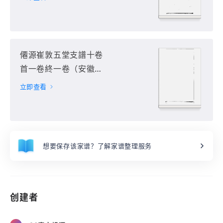
僊源崔敦五堂支譜十卷
首一卷終一卷（安徽省
黃山市）第12册
立即查看
想要保存该家谱？了解家谱整理服务
创建者