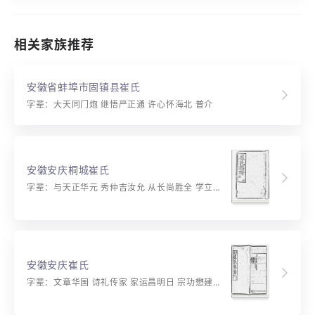
相关家族推荐
安徽省蚌埠市固镇县崔氏
字辈：大天同门炮 继悟严正通 许心怀海北 普介
安徽安庆桐城崔氏
字辈：与天正华元 秀仲吉汝允 从长尚胜全 学立文可锦 启家尊达道 用世显忠良 继述光宗祖 诒谋在义方 存仁滋厚福 作善致祯祥 先泽思同绍 诗书庆绪昌
安徽安庆崔氏
字辈：文章华国 诗礼传家 家运昌明日 宗功懋建时 书香承骏业 显爵集鸿禧 及第昭新策 联科振采仪 芳声金玉远 世泽万年辉