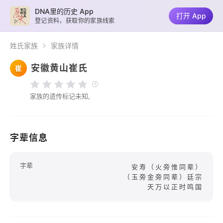
DNA里的历史 App
打开 App
登记资料，获取你的家族线索
姓氏家族
家族详情
安徽黄山崔氏
崔
家族的遗传标记未知,
字辈信息
字辈
安寿（火旁惟同辈）
（玉旁金旁同辈）廷宗
天万以正时鸣国