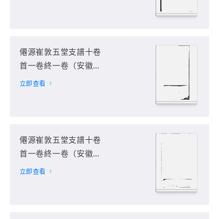
僊源崔敦五堂支譜十卷
首一卷終一卷（安徽省
黃山市）第7册
立即查看
僊源崔敦五堂支譜十卷
首一卷終一卷（安徽省
黃山市）第8册
立即查看