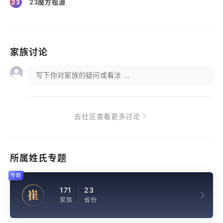
23魔方祖源
23
家族讨论
写下你对家族的疑问或看法 ...
去社区查看更多讨论
所属姓氏专题
专题
171
23
崔
家族
省份