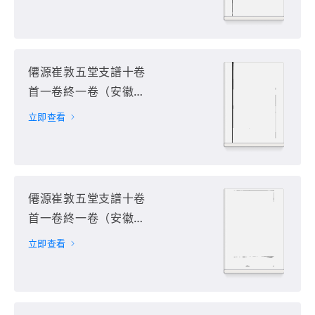
僊源崔敦五堂支譜十卷
首一卷終一卷（安徽省
黃山市）第2册
立即查看
僊源崔敦五堂支譜十卷
首一卷終一卷（安徽省
黃山市）第3册
立即查看