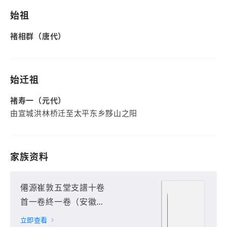
始祖
褚相群（唐代）
始迁祖
褚寿一（元代）
由宣城洪林桥迁至太平东乡黟山之阳
家族资料
僊源崔敦五堂支譜十卷
首一卷終一卷（安徽省
黃山市）第1册
立即查看