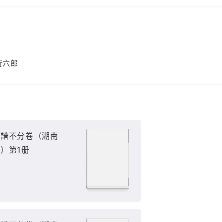
行六郎
族譜不分卷（湖南
）第1册