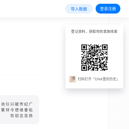
登录注册
导入数据
登记资料，获取你的家族线索
扫码打开「DNA里的历史」
贞尚衍兴毓传纪广
庆繁祥令德维垂佑
钦绍念显扬