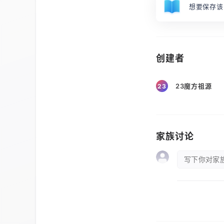
想要保存该
创建者
23魔方祖源
23
家族讨论
写下你对家族