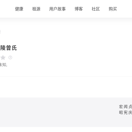
健康
祖源
用户故事
博客
社区
购买
情
醴陵曾氏
未知,
宏闻
昭宪