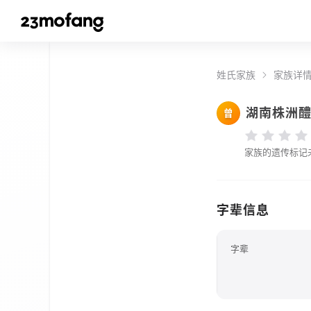
姓氏家族
家族详
湖南株洲
曾
家族的遗传标记
字辈信息
字辈