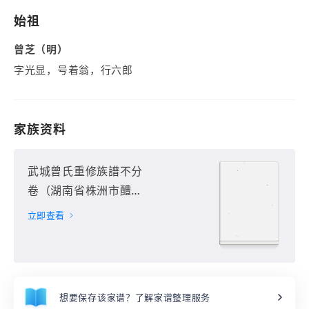
始祖
曾芝（明）
字光显，号着翁，行六郎
家族资料
武城曾氏重修族譜不分
卷（湖南省株洲市醴陵
市）第1册
立即查看
想要保存该家谱？了解家谱整理服务