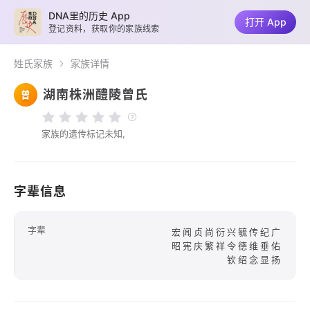
DNA里的历史 App
打开 App
登记资料，获取你的家族线索
姓氏家族
家族详情
湖南株洲醴陵曾氏
曾
家族的遗传标记未知,
字辈信息
字辈
宏闻贞尚衍兴毓传纪广
昭宪庆繁祥令德维垂佑
钦绍念显扬