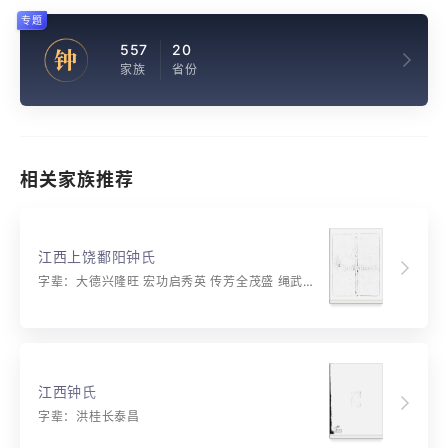
专题
557
20
钟
家族
省份
相关家族推荐
江西上饶鄱阳钟氏
字辈：大德兴隆旺 宏功启秀英 传芳全茂盛 绳武耀长春
江西钟氏
字辈：洪桂长泰昌