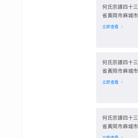
何氏宗譜四十
省黃岡市麻城市
立即查看
何氏宗譜四十
省黃岡市麻城市
立即查看
何氏宗譜四十
省黃岡市麻城市
立即查看