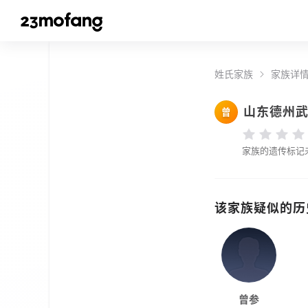
姓氏家族
家族详
山东德州
曾
家族的遗传标记
该家族疑似的历
曾参