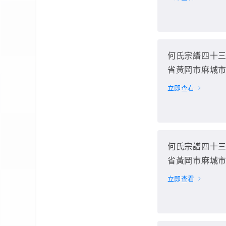
何氏宗譜四十
省黃岡市麻城市
立即查看
何氏宗譜四十
省黃岡市麻城市
立即查看