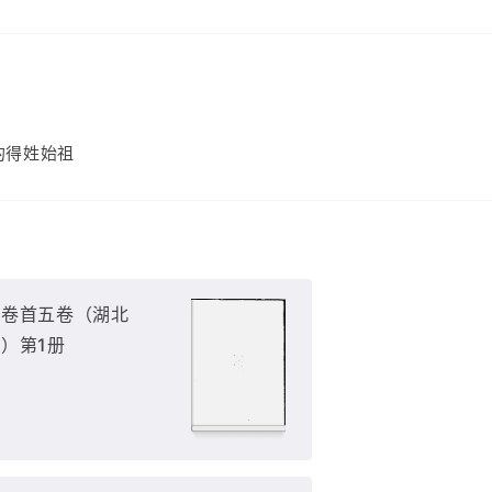
）
的得姓始祖
三卷首五卷（湖北
）第1册