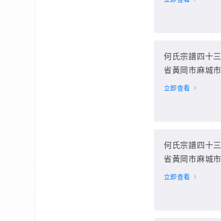
何氏宗譜四十
省黃岡市麻城市
立即查看
何氏宗譜四十
省黃岡市麻城市
立即查看