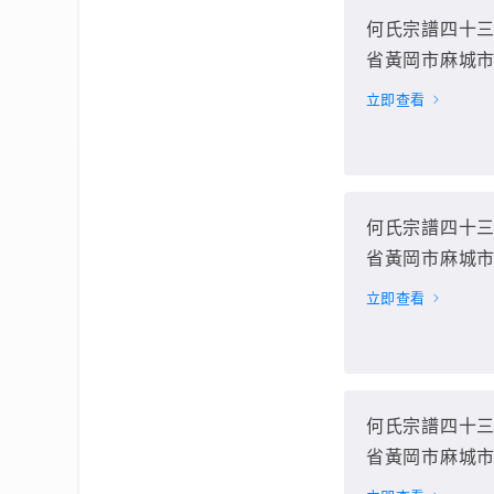
何氏宗譜四十
省黃岡市麻城市
立即查看
何氏宗譜四十
省黃岡市麻城市
立即查看
何氏宗譜四十
省黃岡市麻城市