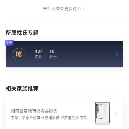
去社区查看更多讨论
所属姓氏专题
专题
437
16
廖
家族
省份
相关家族推荐
湖南省常德市汉寿县廖氏
字辈：学志单成国 维德运会良 继序遵先式 宗联裕庆长 前光辉映远 丕振乐蕃昌