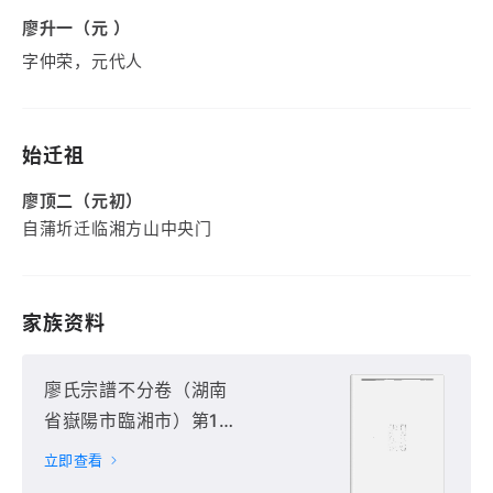
廖升一（元 ）
字仲荣，元代人
始迁祖
廖顶二（元初）
自蒲圻迁临湘方山中央门
家族资料
廖氏宗譜不分卷（湖南
省嶽陽市臨湘市）第1
册
立即查看