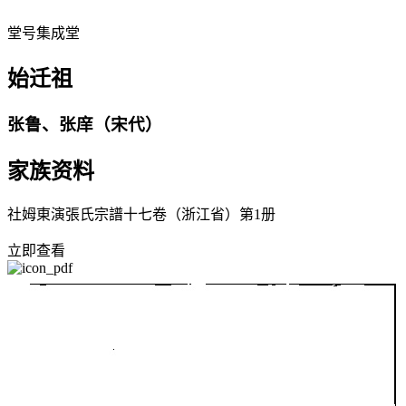
堂号
集成堂
始迁祖
张鲁、张庠（宋代）
家族资料
社姆東演張氏宗譜十七卷（浙江省）第1册
立即查看