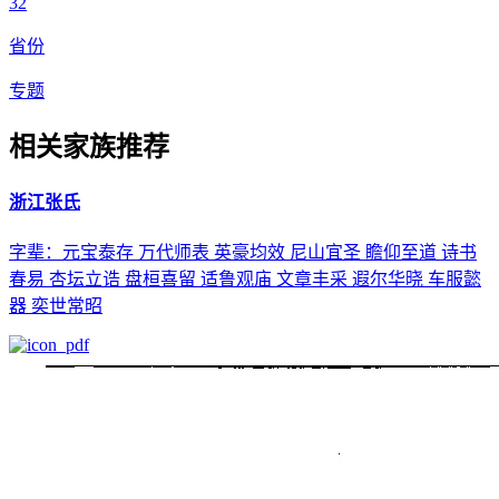
32
省份
专题
相关家族推荐
浙江张氏
字辈：元宝泰存 万代师表 英豪均效 尼山宜圣 瞻仰至道 诗书
春易 杏坛立诰 盘桓喜留 适鲁观庙 文章丰采 遐尔华晓 车服懿
器 奕世常昭