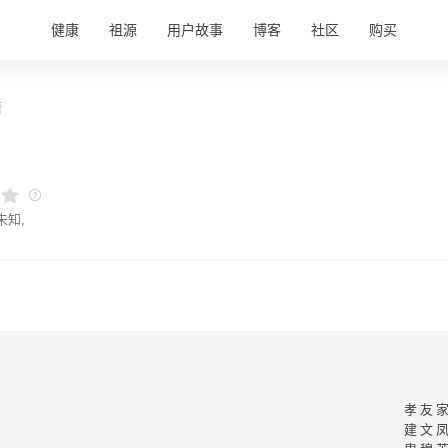
健康
祖源
用户故事
博客
社区
购买
情
未知,
孝友
建文