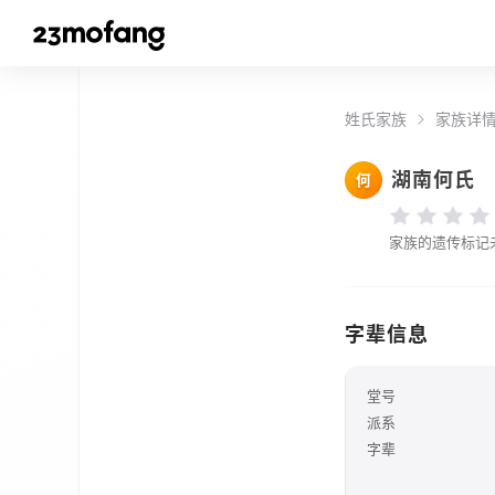
姓氏家族
家族详
湖南何氏
何
家族的遗传标记
字辈信息
堂号
派系
字辈