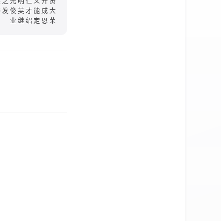
英之光明仁义开贤
书发俊英才能成大
业继绍定恩荣