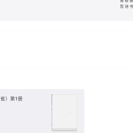
胄穆
哲诗
省）第1册