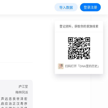
登录注册
导入数据
登记资料，获取你的家族线索
扫码打开「DNA里的历史」
庐江堂
梅林冈派
家声远忠良世泽宏
凤启应治正汉寿序