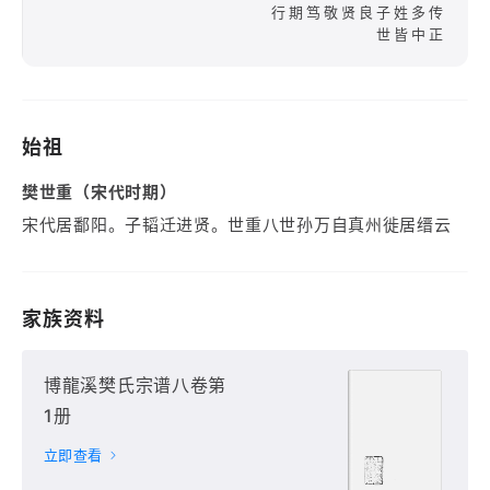
行期笃敬贤良子姓多传
世皆中正
始祖
樊世重（宋代时期）
宋代居鄱阳。子韬迁进贤。世重八世孙万自真州徙居缙云
家族资料
博龍溪樊氏宗谱八卷第
1册
立即查看