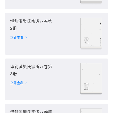
博龍溪樊氏宗谱八卷第
2册
立即查看
博龍溪樊氏宗谱八卷第
3册
立即查看
博龍溪樊氏宗谱八卷第