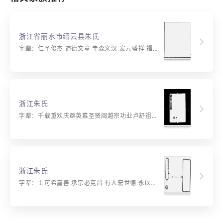
浙江省丽水市缙云县朱氏
字辈：仁圣俊杰 道德文章 圭森义汉 宏元盛祥 福寿康宁 敦崇永昌 光明英哲 富贵贤良
浙江朱氏
字辈：千载重欢庆群英慕圣贤闽越宗功业卢舒祖德基根深树丰茂蒂固木丛衍颂歌震寰宇子孙永相连
浙江朱氏
字辈：士可希嘉善 承宗必克昌 有人宏世德 永以应邦祥