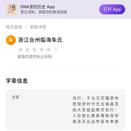
DNA里的历史 App
打开 App
登记资料，获取你的家族线索
姓氏家族
家族详情
浙江台州临海朱氏
朱
家族的遗传标记未知,
字辈信息
字辈
讳行：于允方宗肇彦仲
思观世时守光云锡昌克
绍大圣挺起聊芳名行：
人伦敦礼教彝秉致良知
祖泽天长远传家本孝慈