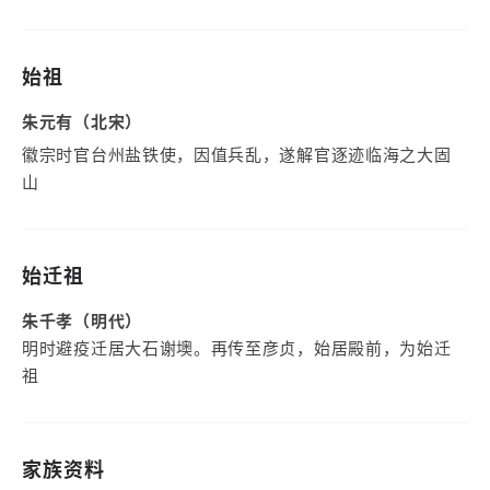
始祖
朱元有（北宋）
徽宗时官台州盐铁使，因值兵乱，遂解官逐迹临海之大固
山
始迁祖
朱千孝（明代）
明时避疫迁居大石谢墺。再传至彦贞，始居殿前，为始迁
祖
家族资料