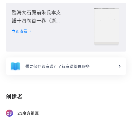
臨海大石殿前朱氏本支
譜十四卷首一卷（浙江
省臺州市臨海市）第1
立即查看
册
想要保存该家谱？了解家谱整理服务
创建者
23魔方祖源
23