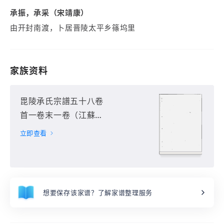
承振，承采（宋靖康）
由开封南渡，卜居晋陵太平乡篠坞里
家族资料
毘陵承氏宗譜五十八卷
首一卷末一卷（江蘇省
常州市）第1册
立即查看
想要保存该家谱？了解家谱整理服务