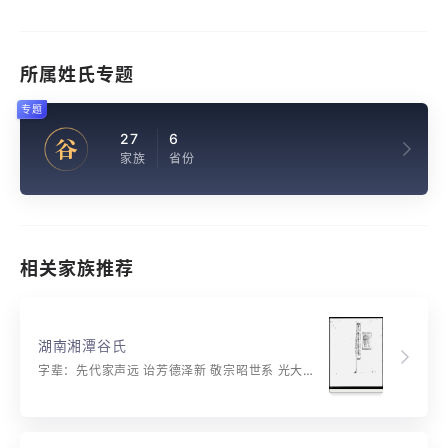
所属姓氏专题
专题
27
6
谷
家族
省份
相关家族推荐
湖南湘潭谷氏
字辈：先代家声远 诒芳德泽新 敬宗昭世系 光大振经纶