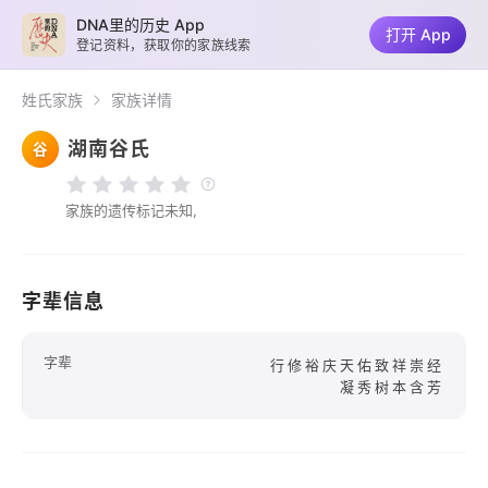
DNA里的历史 App
打开 App
登记资料，获取你的家族线索
姓氏家族
家族详情
湖南谷氏
谷
家族的遗传标记未知,
字辈信息
字辈
行修裕庆天佑致祥崇经
凝秀树本含芳