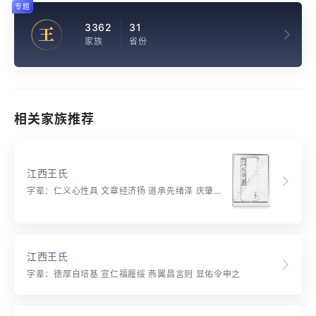
专题
3362
31
王
家族
省份
相关家族推荐
江西王氏
字辈：仁义心性具 文章经济扬 道承先绪泽 庆肇后时昌 宝善恒为福 存宽自有芳 遐思敦孝友 良训振纲常
江西王氏
字辈：德厚自培基 宣仁福履绥 燕翼昌言则 显佑令申之