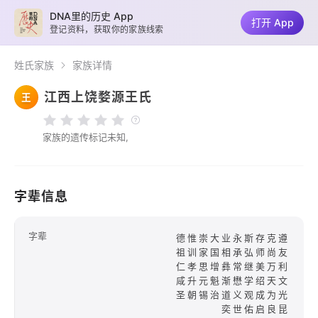
DNA里的历史 App
打开 App
登记资料，获取你的家族线索
姓氏家族
家族详情
江西上饶婺源王氏
王
家族的遗传标记未知,
字辈信息
字辈
德惟崇大业永斯存克遵
祖训家国相承弘师尚友
仁孝思增彝常继美万利
咸升元魁渐懋学绍天文
圣朝锡治道义观成为光
奕世佑启良昆