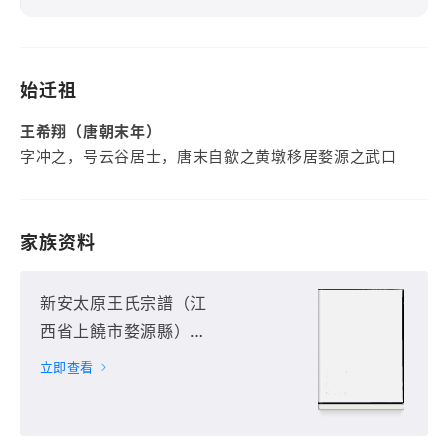
始迁祖
王希翔（唐朝末年）
字冲之，号云谷居士，唐末自歙之黄墩移居婺源之武口
家族资料
新安太原王氏宗譜（江
西省上饒市婺源縣）第
1册
立即查看