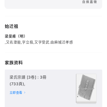
自焕嘉徴
始迁祖
梁旻甫（明）
,又名澄能,字立极,又字受武.由麻城迁孝感
家族资料
梁氏宗譜 [3卷] : 3冊
(733頁),
立即查看