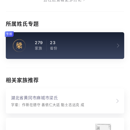
所属姓氏专题
专题
279
23
梁
家族
省份
相关家族推荐
湖北省黄冈市麻城市梁氏
字辈：作新在德守 善依仁大廷 魁士志远克 成