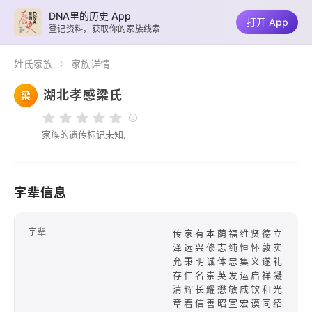
DNA里的历史 App
打开 App
登记资料，获取你的家族线索
姓氏家族
家族详情
湖北孝感梁氏
梁
家族的遗传标记未知,
字辈信息
字辈
传家有本荫福维贤德立
泽远兴修志纯恒怀敦实
允秉明诚体忠集义遂礼
存仁名崇英发运启祥凝
清辉长耀懋敏咸钦和光
章着信善昭宣宏谟同绍