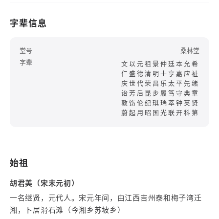
字辈信息
堂号
桑林堂
字辈
文以元祖景仲廷本允希
仁盛德清明士亨嘉应祉
庆世代荣昌乐太平先绪
诒芳后昆步履笃守典章
敦饬伦纪琪瑞萃钟英贤
蔚起用昭国光联开科第
始祖
胡君美（宋末元初）
一名继贤，元代人。宋元年间，由江西吉州泰和梅子湾迁
湘，卜居滑石滩（今湘乡苏坡乡）