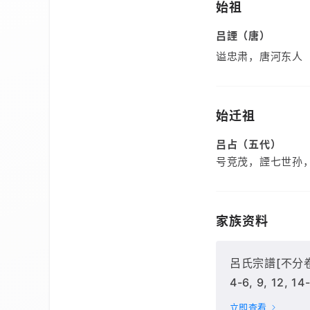
始祖
吕諲（唐）
谥忠肃，唐河东人
始迁祖
吕占（五代）
号竞茂，諲七世孙
家族资料
呂氏宗譜[不分卷]
4-6, 9, 12, 14
立即查看