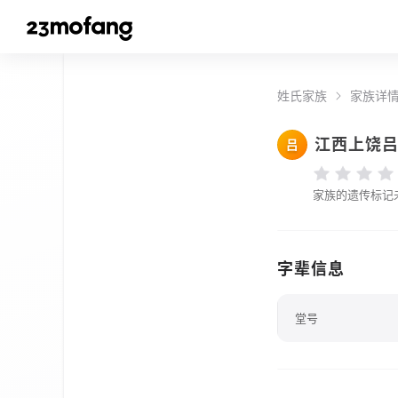
姓氏家族
家族详
江西上饶
吕
家族的遗传标记
字辈信息
堂号