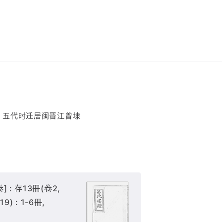
，五代时迁居闽晋江曾埭
 : 存13冊(卷2,
-19) : 1-6冊,