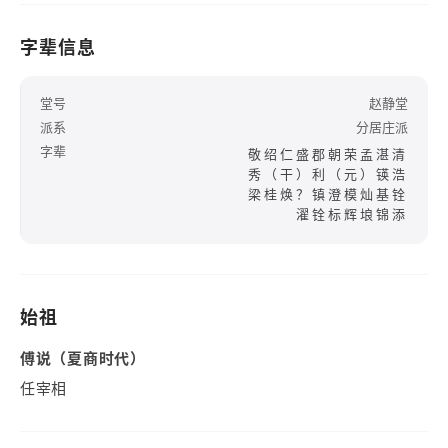
字辈信息
堂号
赵静堂
派系
分居庄派
字辈
敬绍仁盛郡朝荣孟湛清
秀（干）利（元）锳浩
梁桂焕？镇澄模灿基铨
濯铨标辉埌锦添
始祖
傅说（夏商时代）
任宰相