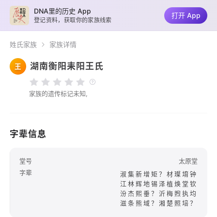
DNA里的历史 App
打开 App
登记资料，获取你的家族线索
姓氏家族
家族详情
湖南衡阳耒阳王氏
王
家族的遗传标记未知,
字辈信息
堂号
太原堂
字辈
淑集新增矩？材璨堉钟
江林辉地锡泽植焕堂钦
汾杰熙垂？沂梅煦执均
滋条熊域？湘楚照培？