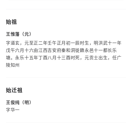
始祖
王惟藩（元）
字道玄，元至正二年壬午正月初一辰时生，明洪武十一年
戊午六月十六由江西吉安府秦和洞徙籍永邑十一都长乐
塘。永乐十五年丁酉八月十三酉时死，元贡士出生，任广
陵知州
始迁祖
王俊纯（明）
字华一