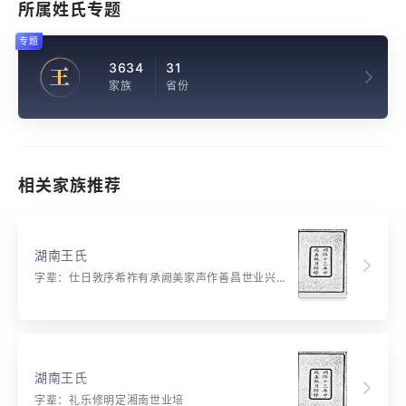
所属姓氏专题
专题
3634
31
王
家族
省份
相关家族推荐
湖南王氏
字辈：仕日敦序希祚有承阙美家声作善昌世业兴化起
湖南王氏
字辈：礼乐修明定湘南世业培