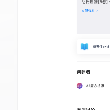
胡氏世譜[8卷] :
立即查看
想要保存该
创建者
23魔方祖源
23