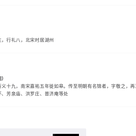
生，行礼八，北宋时居湖州
间）
行义十九，南宋嘉祐五年徙如皋。传至明朝有名锦者，字敬之，再
环、芳泉庙、洪罗庄、普济庵等处