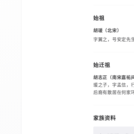
始祖
胡瑗（北宋）
字翼之，号安定先
始迁祖
胡志正（南宋嘉祐
瑗之子，字孟信，
后裔有散居在何家
家族资料