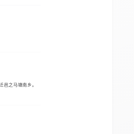
迁邑之马塘南乡。