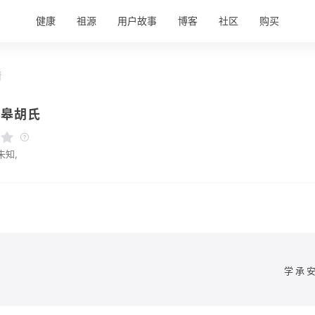
健康
祖源
用户故事
博客
社区
购买
情
如皋胡氏
未知,
学承