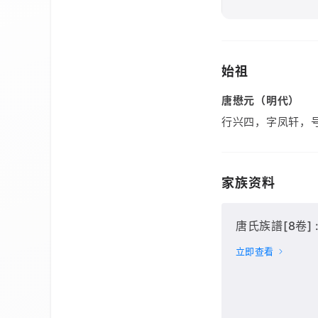
始祖
唐懋元（明代）
行兴四，字凤轩，
家族资料
唐氏族譜[8卷] : 
立即查看