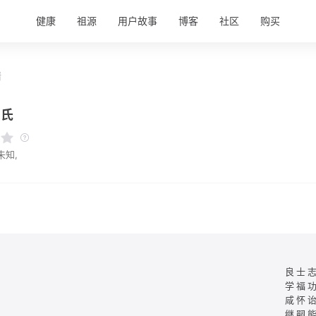
健康
祖源
用户故事
博客
社区
购买
情
唐氏
未知,
良士
学福
咸怀
继嗣