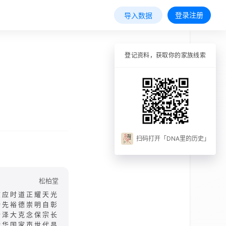
登录注册
导入数据
登记资料，获取你的家族线索
扫码打开「DNA里的历史」
松柏堂
志应时道正耀天光
功先裕德崇明自彰
诒泽大克念保宗长
能华国家声世代昌