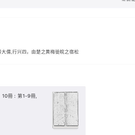
号大儒,行兴四，由楚之黄梅徙皖之宿松
10冊 : 第1-9冊,