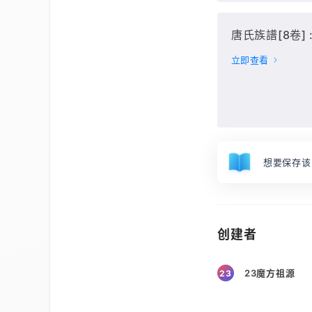
唐氏族譜[8卷] :
立即查看
想要保存该
创建者
23魔方祖源
23