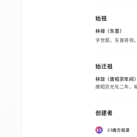
始祖
林禄（东晋）
字世荫，东晋将领
始迁祖
林琼（唐昭宗年间
唐昭宗光化二年，
创建者
23魔方祖源
23