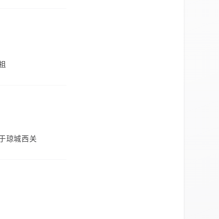
祖
于琼城西关