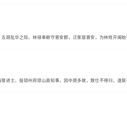
。五胡乱华之际，林禄奉敕守晋安郡，迁家居晋安，为林姓开闽始
）
裕登进士，投琼州府琼山县知事，因中原多故，致仕不得归，遂居