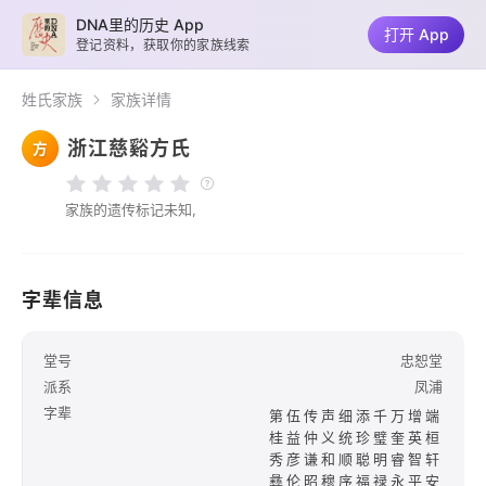
DNA里的历史 App
打开 App
登记资料，获取你的家族线索
姓氏家族
家族详情
浙江慈谿方氏
方
家族的遗传标记未知,
字辈信息
堂号
忠恕堂
派系
凤浦
字辈
第伍传声细添千万增端
桂益仲义统珍璧奎英桓
秀彦谦和顺聪明睿智轩
彝伦昭穆序福禄永平安