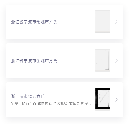
浙江省宁波市余姚市方氏
浙江省宁波市余姚市方氏
浙江丽水缙云方氏
字辈：亿万千百 谦恭懋德 仁义礼智 文章忠信 孝悌温良