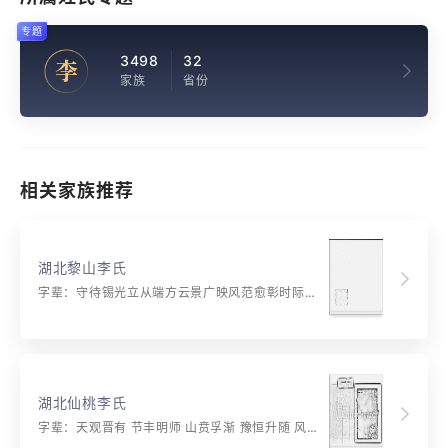
专题
3498
32
李
家族
省份
相关家族推荐
湖北黎山李氏
字辈：守待锡光立从端方云景广映风范愈彰时际和会矩步循良
湖北仙桃李氏
字辈：天观晋有 节丰明师 山贲孚渐 豫恒升随 风家益颐 鼎济蒙同 复临壮泰 泽萃咸谦