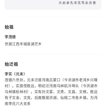
大启承先泽克笃永庆香
始祖
李茂德
世居江西丰城县湖茫乡
始迁祖
李实（元末）
茂德六世孙，元末迁居沔南吕蒙口（今洪湖市老湾乡兴隆
村）。实族侄胜远，明初迁沔南乌林矶冷埠头（今洪湖市
乌林镇松林村）。实有孙文富、文贵、文昌、文榜，胜远
有子文金、文亮，后裔散居洪湖、仙桃二市各乡镇，为沔
南李氏六大支系