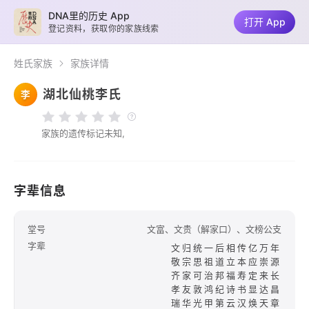
DNA里的历史 App
打开 App
登记资料，获取你的家族线索
姓氏家族
家族详情
湖北仙桃李氏
李
家族的遗传标记未知,
字辈信息
堂号
文富、文贵（解家口）、文榜公支
字辈
文归统一后相传亿万年
敬宗思祖道立本应崇源
齐家可治邦福寿定来长
孝友敦鸿纪诗书显达昌
瑞华光甲第云汉焕天章