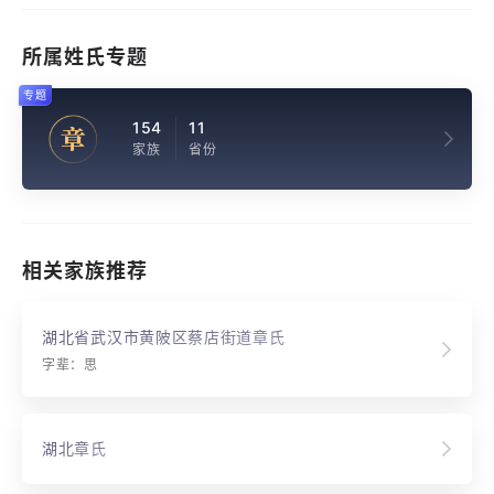
所属姓氏专题
专题
154
11
章
家族
省份
相关家族推荐
湖北省武汉市黄陂区蔡店街道章氏
字辈：思
湖北章氏