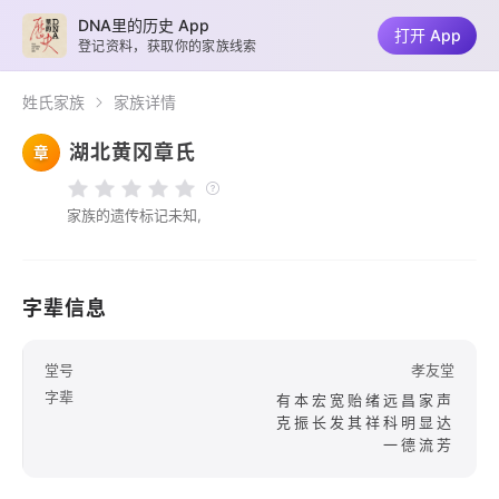
DNA里的历史 App
打开 App
登记资料，获取你的家族线索
姓氏家族
家族详情
湖北黄冈章氏
章
家族的遗传标记未知,
字辈信息
堂号
孝友堂
字辈
有本宏宽贻绪远昌家声
克振长发其祥科明显达
一德流芳