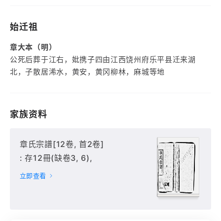
始迁祖
章大本（明）
公死后葬于江右，妣携子四由江西饶州府乐平县迁来湖
北，子散居浠水，黄安，黄冈柳林，麻城等地
家族资料
章氏宗譜[12卷, 首2卷]
: 存12冊(缺卷3, 6),
立即查看