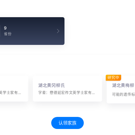
9
省份
研究中
湖北黄冈柳氏
湖北黄梅柳
字辈：懋德延宏祚文英学士家有开方可泰名誉世光华 继述辉先绪相传重守成贤才征焕发凤藻锡恩荣
字辈：懋德延宏祚文英学士家有开方可泰名誉世光华继述辉先绪相传重守成贤才征焕发凤藻锡恩荣
可能的遗传标记
认领家族