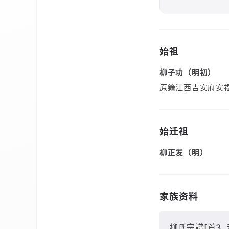
始祖
柳子功（明初）
原籍江西吉安府安
始迁祖
柳正发（明）
家族资料
柳氏宗譜[首3,