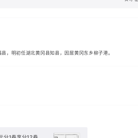
福县，明初任湖北黄冈县知县，因居黄冈东乡柳子港。
 元分1卷享分12卷