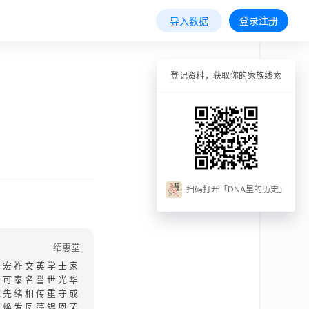
登录注册
导入数据
登记资料，获取你的家族线索
扫码打开「DNA里的历史」
绍惠堂
延宏祚文英学士家
方可泰名誉世光华
辉先绪相传重守成
征焕发凤藻锡恩荣