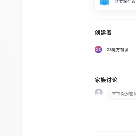
想要保存该
创建者
23魔方祖源
23
家族讨论
写下你对家族