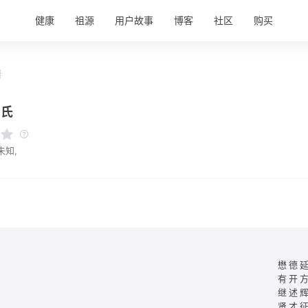
健康
祖源
用户故事
博客
社区
购买
情
柳氏
未知,
懋德
有开
继述
贤才