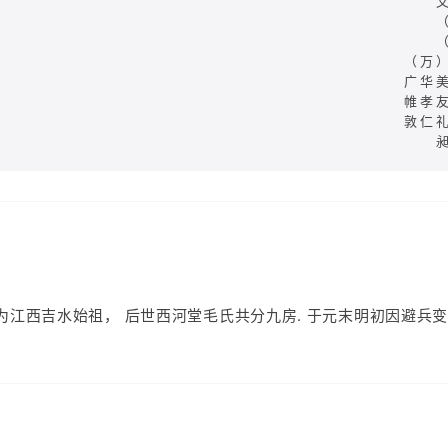
（万
广华
帷孝
敦仁
为江西吉水始祖， 后世西河堂毛氏共分九房. 于元末明初因避兵变