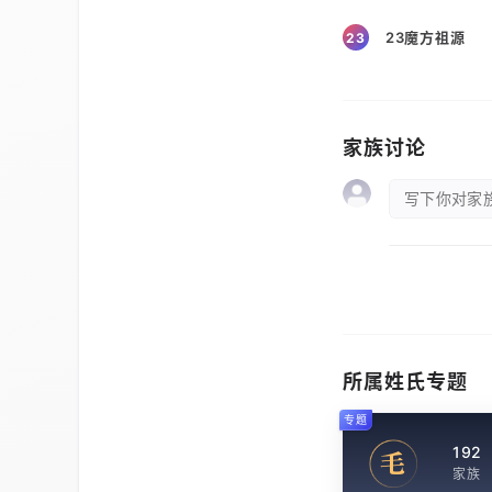
23魔方祖源
23
家族讨论
写下你对家族
所属姓氏专题
专题
192
毛
家族