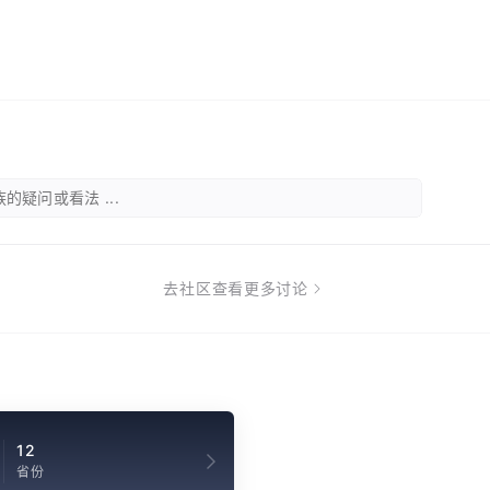
的疑问或看法 ...
去社区查看更多讨论
12
省份