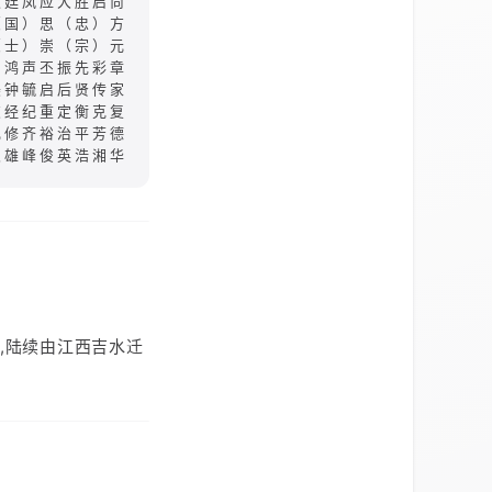
文廷凤应大胜启尚
（国）思（忠）方
（士）崇（宗）元
）鸿声丕振先彩章
美钟毓启后贤传家
友经纪重定衡克复
礼修齐裕治平芳德
昶雄峰俊英浩湘华
,陆续由江西吉水迁