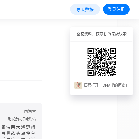
登录注册
导入数据
登记资料，获取你的家族线索
扫码打开「DNA里的历史」
西河堂
毛花界宗祠派语
国智诗荣大鸿楚靖
实甫景款德恩仲单