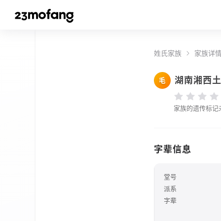
姓氏家族
家族详
湖南湘西
毛
家族的遗传标记
字辈信息
堂号
派系
字辈