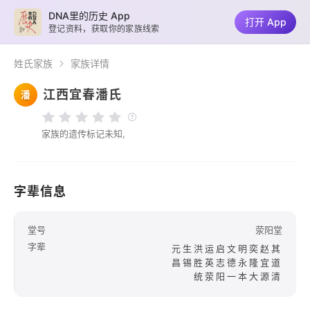
DNA里的历史 App
打开 App
登记资料，获取你的家族线索
姓氏家族
家族详情
江西宜春潘氏
潘
家族的遗传标记未知,
字辈信息
堂号
荥阳堂
字辈
元生洪运启文明奕赵其
昌锡胜英志德永隆宜道
统荥阳一本大源清