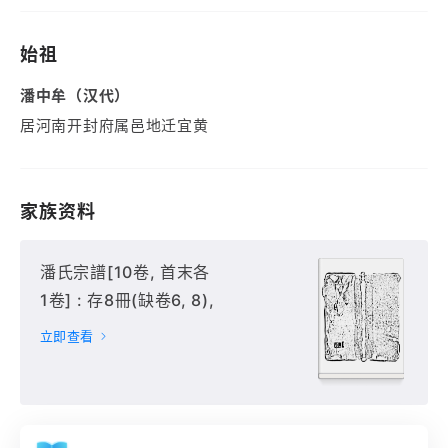
始祖
潘中牟（汉代）
居河南开封府属邑地迁宜黄
家族资料
潘氏宗譜[10卷, 首末各
1卷] : 存8冊(缺卷6, 8),
立即查看