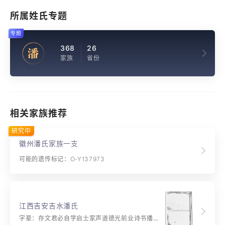
所属姓氏专题
专题
368
26
潘
家族
省份
相关家族推荐
研究中
徽州潘氏家族一支
可能的遗传标记：O-Y137973
江西吉安吉水潘氏
字辈：存文君必自学启士家声道德光前业诗书播盛名道德相继嗣宝善尚楚书