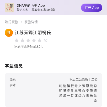
DNA里的历史 App
打开 App
登记资料，获取你的家族线索
姓氏家族
家族详情
江苏无锡江阴祝氏
祝
家族的遗传标记未知,
字辈信息
派系
祝云二公派叙十二公
字辈
时恺镇叙寿文淳厚元聪
明贤睿显丰豫永安隆缙
绅肃一哲谋圣万世长昌
盛