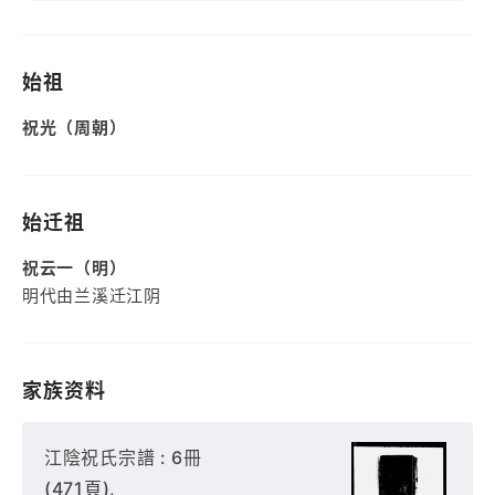
始祖
祝光（周朝）
始迁祖
祝云一（明）
明代由兰溪迁江阴
家族资料
江陰祝氏宗譜 : 6冊
(471頁),