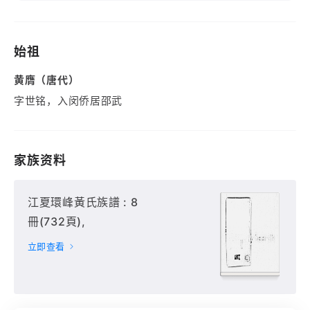
始祖
黄膺（唐代）
字世铭，入闵侨居邵武
家族资料
江夏環峰黃氏族譜 : 8
冊(732頁),
立即查看