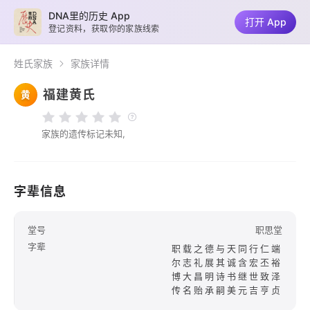
DNA里的历史 App
打开 App
登记资料，获取你的家族线索
姓氏家族
家族详情
福建黄氏
黄
家族的遗传标记未知,
字辈信息
堂号
职思堂
字辈
职载之德与天同行仁端
尔志礼展其诚含宏丕裕
博大昌明诗书继世致泽
传名贻承嗣美元吉亨贞