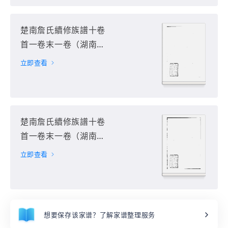
楚南詹氏續修族譜十卷
首一卷末一卷（湖南省
常德市）第2册
立即查看
楚南詹氏續修族譜十卷
首一卷末一卷（湖南省
常德市）第3册
立即查看
想要保存该家谱？了解家谱整理服务