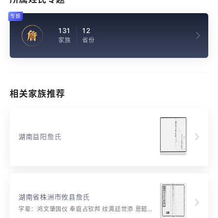
专题
131
12
詹
家族
省份
相关家族推荐
湖南益阳詹氏
湖南省株洲市攸县詹氏
字辈：鸿文肇国仪 奉庭占钦邦 纹㵯廷世添 恩懿光显奕 茂盛硕