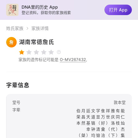
DNA里的历史 App
打开 App
登记资料，获取你的家族线索
姓氏家族
家族详情
湖南常德詹氏
詹
家族的遗传标记可能是
O-MV267432
,
字辈信息
堂号
敦本堂
字辈
伯月廷文学隹祥雅有能
荣昌天道显万世庆同仁
本然基镐（好）洛枝灿
幸钟清彚（代）杰
（桀）均镕洽（下）集