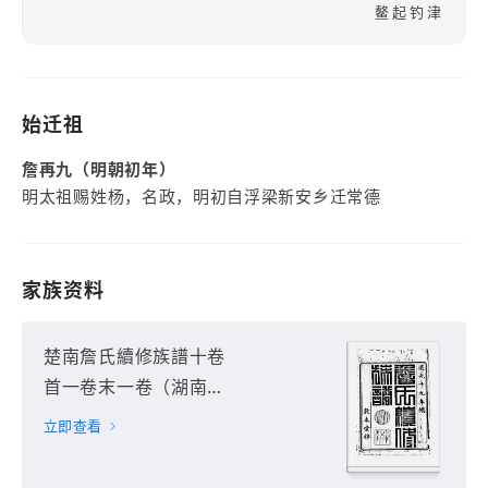
鳌起钓津
始迁祖
詹再九（明朝初年）
明太祖赐姓杨，名政，明初自浮梁新安乡迁常德
家族资料
楚南詹氏續修族譜十卷
首一卷末一卷（湖南省
常德市）第1册
立即查看