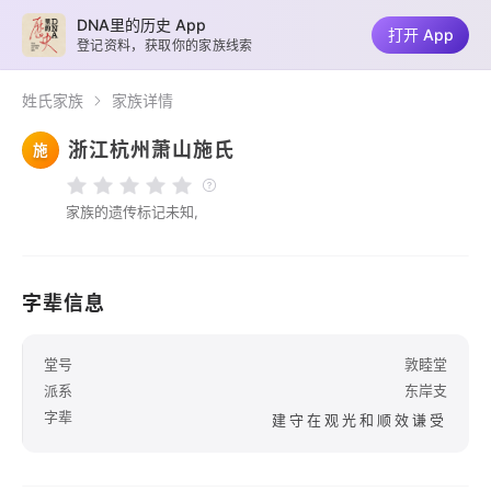
DNA里的历史 App
打开 App
登记资料，获取你的家族线索
姓氏家族
家族详情
浙江杭州萧山施氏
施
家族的遗传标记未知,
字辈信息
堂号
敦睦堂
派系
东岸支
字辈
建守在观光和顺效谦受