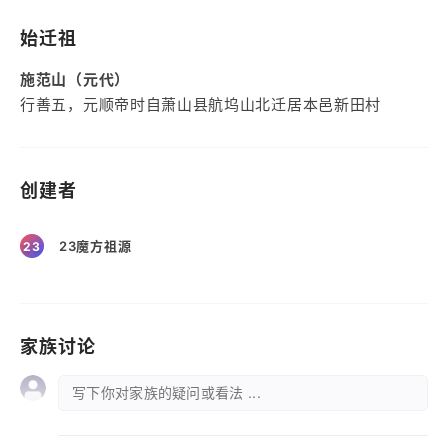
始迁祖
施范山（元代）
行善五，元顺帝时自萧山县航坞山北迁居本邑新田村
创建者
23魔方祖源
23
家族讨论
写下你对家族的疑问或看法 ...