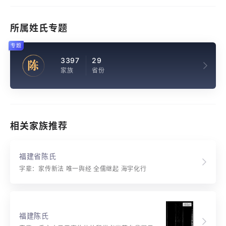
所属姓氏专题
专题
3397
29
陈
家族
省份
相关家族推荐
福建省陈氏
字辈：家传新法 唯一舆经 全儒继起 海宇化行
福建陈氏