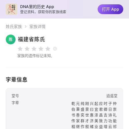
DNA里的历史 App
打开 App
登记资料，获取你的家族线索
姓氏家族
家族详情
福建省陈氏
陈
家族的遗传标记未知,
字辈信息
堂号
逍遥堂
字辈
乾元纯刚兴起应时子仲
伯秉盛景曰宜君卿日崇
书香奕世惠泽昌吉诗礼
传家群才济美致力功能
相继作叙绪业益增云祁