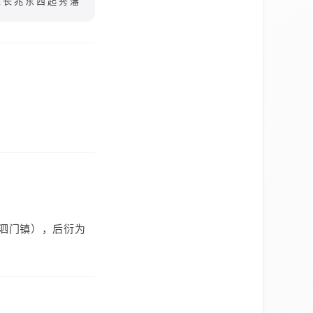
乘长兆东西起秀藩
泗门镇），后衍为