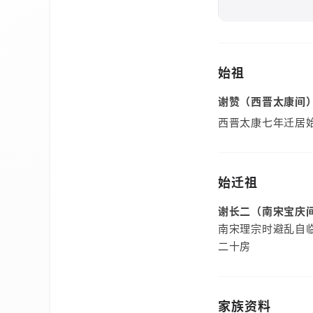
始祖
谢赞（西晋太康间
西晋太康七年迁居
始迁祖
谢长二（南宋宝庆
南宋理宗时避乱自
二十房
家族资料