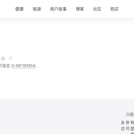
健康
祖源
用户故事
博客
社区
购买
情
可能是
O-MF191654
,
兴国
永世
达可