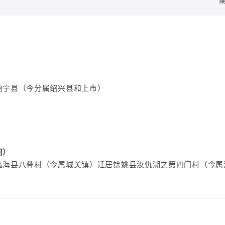
）
始宁县（今分属绍兴县和上市）
间）
临海县八叠村（今属城关镇）迁居馀姚县汝仇湖之第四门村（今属