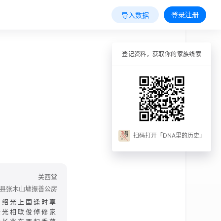
登录注册
导入数据
登记资料，获取你的家族线索
扫码打开「DNA里的历史」
关西堂
县张木山墟振善公房
有绍光上国逢时享
登光相联俊倬修家