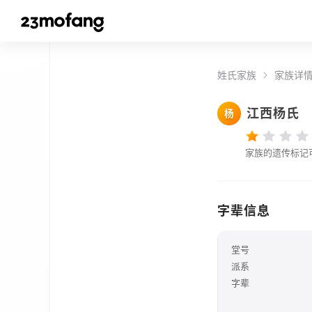
姓氏家族
家族详
江西杨氏
杨
家族的遗传标记
字辈信息
堂号
派系
字辈