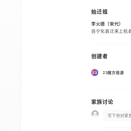
始迁祖
李火德（宋代）
自宁化县迁来上杭
创建者
23魔方祖源
23
家族讨论
写下你对家族