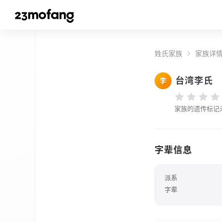
姓氏家族
家族详
台湾李氏
李
家族的遗传标记
字辈信息
派系
字辈