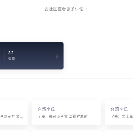
去社区查看更多讨论
8
32
省份
台湾李氏
台湾李氏
字辈：敦伯仆公夫士 孝友良方 文章永世 懿德常怀 家声可继
字辈：荣孙昭孝悌 法祖祥悲前