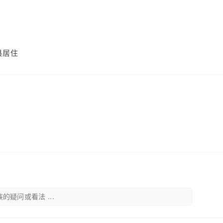
县居住
的疑问或看法 ...