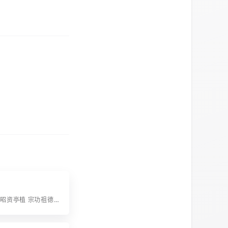
字辈：文士享昭资亭植 宗功祖德典荣敦 敬承绍依绵世业 奕代书香泽良存