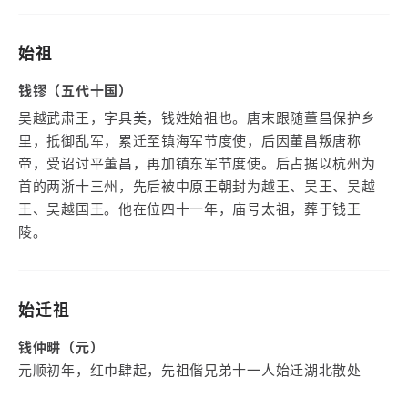
始祖
钱镠（五代十国）
吴越武肃王，字具美，钱姓始祖也。唐末跟随董昌保护乡
里，抵御乱军，累迁至镇海军节度使，后因董昌叛唐称
帝，受诏讨平董昌，再加镇东军节度使。后占据以杭州为
首的两浙十三州，先后被中原王朝封为越王、吴王、吴越
王、吴越国王。他在位四十一年，庙号太祖，葬于钱王
陵。
始迁祖
钱仲畊（元）
元顺初年，红巾肆起，先祖偕兄弟十一人始迁湖北散处