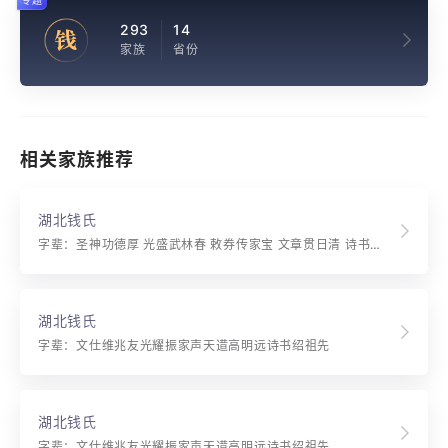
专题
293
14
钱
家族
省份
相关家族推荐
湖北钱氏
字辈：圣神功德厚 光盛武林春 敕券传家宝 文章贯日清 诗书忠孝远 兰桂冕旒尊 温良恭俭让 奕世立尼门 王侯从古有 英烈至今新 物化天地象 人杰地灵生 蛟腾连风起 电紫与霞横 海阔波浪天 枝繁根蒂深 仰观星斗近 府视泰嵩平 皇图期巩固 终始垄骈臻
湖北钱氏
字辈：文仕维兆友光耀振家声天逪高明远诗书绍祖先
湖北钱氏
字辈：文仕维兆友光耀振家声天逪高明远诗书绍祖先