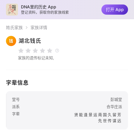
DNA里的历史 App
打开 App
登记资料，获取你的家族线索
姓氏家族
家族详情
湖北钱氏
钱
家族的遗传标记未知,
字辈信息
堂号
彭城堂
派系
合华庄派
字辈
贤能逢景运南国久留芳
先世传谋远