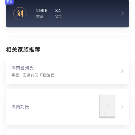
专题
2996
34
刘
家族
省份
相关家族推荐
湖南省刘氏
字辈：宏远兆天 开国治民
湖南刘氏