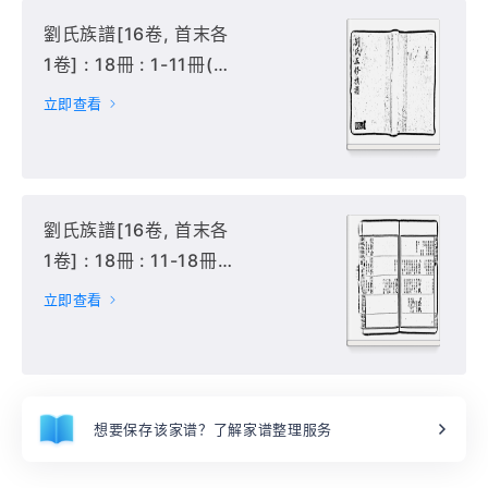
劉氏族譜[16卷, 首末各
1卷] : 18冊 : 1-11冊(卷
首, 卷1-10),
立即查看
劉氏族譜[16卷, 首末各
1卷] : 18冊 : 11-18冊
(卷10-16, 卷末),
立即查看
想要保存该家谱？了解家谱整理服务