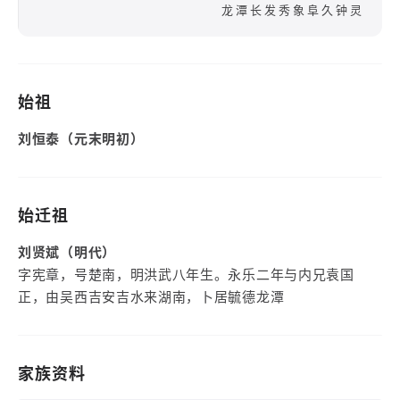
龙潭长发秀象阜久钟灵
始祖
刘恒泰（元末明初）
始迁祖
刘贤斌（明代）
字宪章，号楚南，明洪武八年生。永乐二年与内兄袁国
正，由吴西吉安吉水来湖南，卜居毓德龙潭
家族资料