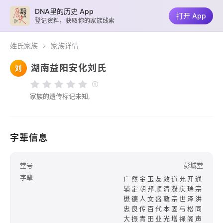
DNA里的历史 App
打开 App
登记资料，获取你的家族线索
姓氏家族
家族详情
湖南益阳安化刘氏
刘
家族的遗传标记未知,
字辈信息
堂号
彭城堂
字辈
广然金玉友效道允开通
辅定朝邦顺清凝庆瑞宗
懋德人文盛敦宗世泽洪
忠良传百代本固与松同
大振青田业光增禄阁声