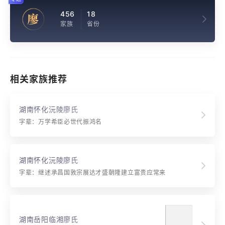
456
18
廖
家族
省份
相关家族推荐
湖南怀化沅陵廖氏
字辈：万学希臣必世代振鸿名
湖南怀化沅陵廖氏
字辈：继述承昌国敦宗展达才盛朝隆建立富贵应常来
湖南岳阳临湘廖氏