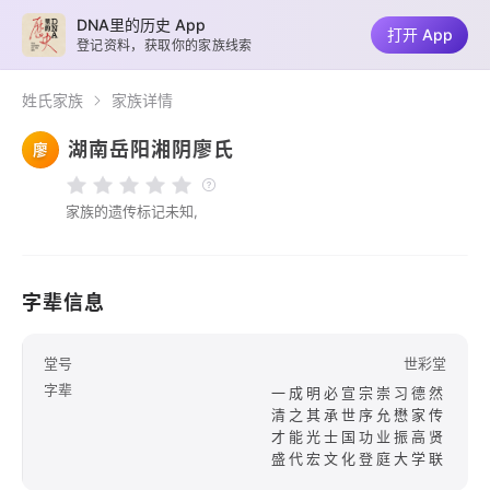
DNA里的历史 App
打开 App
登记资料，获取你的家族线索
姓氏家族
家族详情
湖南岳阳湘阴廖氏
廖
家族的遗传标记未知,
字辈信息
堂号
世彩堂
字辈
一成明必宣宗崇习德然
清之其承世序允懋家传
才能光士国功业振高贤
盛代宏文化登庭大学联