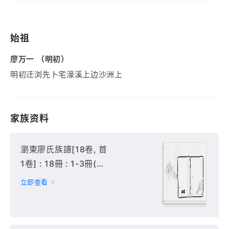
始祖
廖万一 （明初）
明初迁浏先卜宅濠溪上边沙洲上
家族资料
瀏東廖氏族譜[18卷, 首
1卷] : 18冊 : 1-3冊(卷
首, 卷1-3),
立即查看