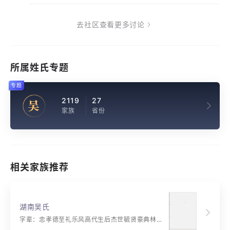
去社区查看更多讨论
所属姓氏专题
专题
2119
27
吴
家族
省份
相关家族推荐
湖南吴氏
字辈：忠孝德至礼乐风高代生后杰世毓贤豪典林学富科榜名标道宗文孔治宪唐尧观光上国佐政