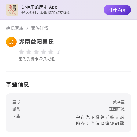
DNA里的历史 App
打开 App
登记资料，获取你的家族线索
姓氏家族
家族详情
湖南益阳吴氏
吴
家族的遗传标记未知,
字辈信息
堂号
敦本堂
派系
江西原派
字辈
宇宙光明憬绵延肇大魁
修齐昭治法以律镇朝霆