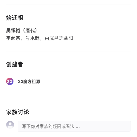
始迁祖
吴镇裕（唐代）
字超宗，号水哉，由武昌迁益阳
创建者
23魔方祖源
23
家族讨论
写下你对家族的疑问或看法 ...