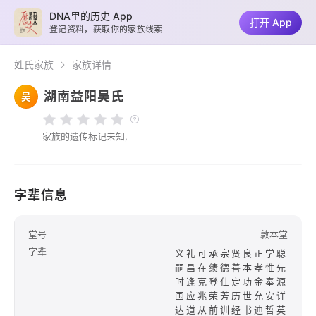
DNA里的历史 App
打开 App
登记资料，获取你的家族线索
姓氏家族
家族详情
湖南益阳吴氏
吴
家族的遗传标记未知,
字辈信息
堂号
敦本堂
字辈
义礼可承宗贤良正学聪
嗣昌在绩德善本孝惟先
时逢克登仕定功金奉源
国应兆荣芳历世允安详
达道从前训经书迪哲英