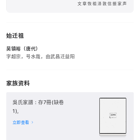
文章恢祖泽敦信振家声
始迁祖
吴镇裕（唐代）
字超宗，号水哉，由武昌迁益阳
家族资料
吳氏家譜 : 存7冊(缺卷
1),
立即查看