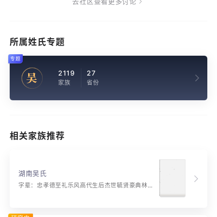
去社区查看更多讨论
所属姓氏专题
专题
2119
27
吴
家族
省份
相关家族推荐
湖南吴氏
字辈：忠孝德至礼乐风高代生后杰世毓贤豪典林学富科榜名标道宗文孔治宪唐尧观光上国佐政