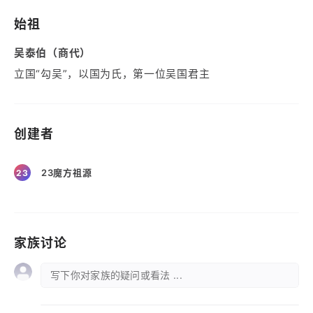
始祖
吴泰伯（商代）
立国“勾吴”，以国为氏，第一位吴国君主
创建者
23魔方祖源
23
家族讨论
写下你对家族的疑问或看法 ...