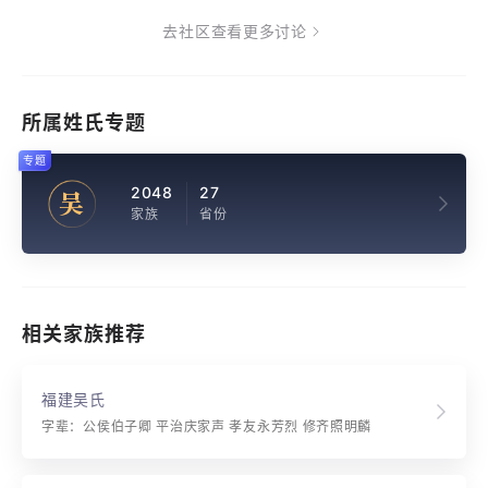
去社区查看更多讨论
所属姓氏专题
专题
2048
27
吴
家族
省份
相关家族推荐
福建吴氏
字辈：公侯伯子卿 平治庆家声 孝友永芳烈 修齐照明麟