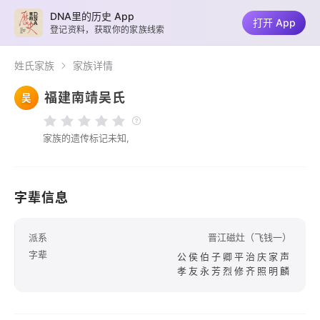
DNA里的历史 App
打开 App
登记资料，获取你的家族线索
姓氏家族
家族详情
福建南靖吴氏
吴
家族的遗传标记未知,
字辈信息
派系
晋江磁灶（飞钱一）
字辈
公侯伯子卿平治庆家声
孝友永芳烈修齐照明麟