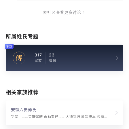
去社区查看更多讨论
所属姓氏专题
专题
317
23
傅
家族
省份
相关家族推荐
安徽六安傅氏
字辈：……英雄弼喆 永勋秉径…… 大德宜培 敦宗维本 传家有道 延长后人