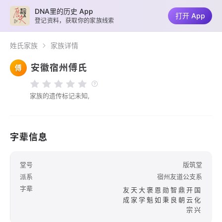
DNA里的历史 App
打开 App
登记资料，获取你的家族线索
姓氏家族
家族详情
安徽宿州傅氏
傅
家族的遗传标记未知,
字辈信息
堂号
版筑堂
派系
宿州友道公支系
字辈
友天大褒恩勋智鼎开国
成家学魁如秉良朝云化
宗兴