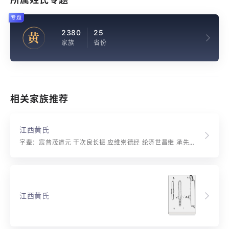
专题
2380
25
黄
家族
省份
相关家族推荐
江西黄氏
字辈：宸普茂道元 干次良长振 应维崇德经 纶济世昌继 承先绪延久 隆恩荫瑞康 典型常法守 后代定名扬
江西黄氏