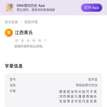
DNA里的历史 App
打开 App
登记资料，获取你的家族线索
姓氏家族
家族详情
江西黄氏
黄
家族的遗传标记未知,
字辈信息
堂号
双井堂
派系
荣祖进等分世派
字辈
宸普思汝时大廷可才良
鸿烈绵延久隆恩荫瑞长
先型常法守后代定名扬